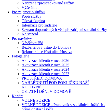
Nabízené zprostředkované služby
Výše úhrad
Pro zájemce o službu
Popis služby
Cílová skupina
Informace pro žadatele
Seznam doporučených věcí při zahájení sociální služby
Ke stažení
Pro návštěvy
Návštěvní řád
Bezbariérový vstup do Domova
Rekonstrukce části ulice Husova
Fotogalerie
Aktivizace klientů v roce 2026
Aktivizace klientů v roce 2025
Aktivizace klientů v roce 2024
Aktivizace klientů v roce 2023
PROSTŘEDÍ DOMOVA
NAHLÉDNUTÍ POD POKLIČKU NAŠÍ
KUCHYNĚ
OSTATNÍ DĚNÍ V DOMOVĚ
Kariéra
VOLNÉ POZICE
VOLNÉ POZICE - Pracovník v sociálních službách -
přímá obslužná péče