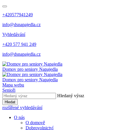
+420577941249
info@dsnapajedla.cz
Vyhledávání
+420 577 941 249
info@dsnapajedla.cz
Domov pro seniory
Napajedla
Domov pro seniory
Napajedla
Mapa webu
Senioři
Hledaný výraz
Hledat
rozšířené vyhledávání
O nás
O domově
Dobrovolnictví