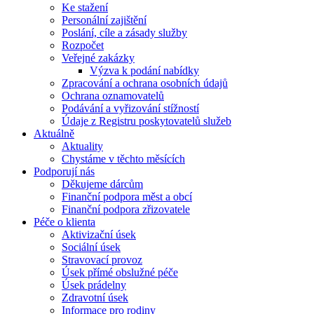
Ke stažení
Personální zajištění
Poslání, cíle a zásady služby
Rozpočet
Veřejné zakázky
Výzva k podání nabídky
Zpracování a ochrana osobních údajů
Ochrana oznamovatelů
Podávání a vyřizování stížností
Údaje z Registru poskytovatelů služeb
Aktuálně
Aktuality
Chystáme v těchto měsících
Podporují nás
Děkujeme dárcům
Finanční podpora měst a obcí
Finanční podpora zřizovatele
Péče o klienta
Aktivizační úsek
Sociální úsek
Stravovací provoz
Úsek přímé obslužné péče
Úsek prádelny
Zdravotní úsek
Informace pro rodiny