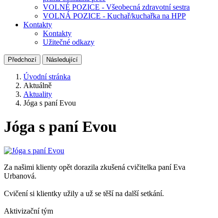
VOLNÉ POZICE - Všeobecná zdravotní sestra
VOLNÁ POZICE - Kuchař/kuchařka na HPP
Kontakty
Kontakty
Užitečné odkazy
Předchozí
Následující
Úvodní stránka
Aktuálně
Aktuality
Jóga s paní Evou
Jóga s paní Evou
Za našimi klienty opět dorazila zkušená cvičitelka paní Eva
Urbanová.
Cvičení si klientky užily a už se těší na další setkání.
Aktivizační tým