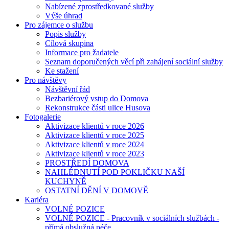
Nabízené zprostředkované služby
Výše úhrad
Pro zájemce o službu
Popis služby
Cílová skupina
Informace pro žadatele
Seznam doporučených věcí při zahájení sociální služby
Ke stažení
Pro návštěvy
Návštěvní řád
Bezbariérový vstup do Domova
Rekonstrukce části ulice Husova
Fotogalerie
Aktivizace klientů v roce 2026
Aktivizace klientů v roce 2025
Aktivizace klientů v roce 2024
Aktivizace klientů v roce 2023
PROSTŘEDÍ DOMOVA
NAHLÉDNUTÍ POD POKLIČKU NAŠÍ
KUCHYNĚ
OSTATNÍ DĚNÍ V DOMOVĚ
Kariéra
VOLNÉ POZICE
VOLNÉ POZICE - Pracovník v sociálních službách -
přímá obslužná péče