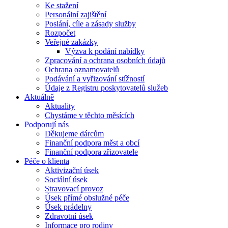
Ke stažení
Personální zajištění
Poslání, cíle a zásady služby
Rozpočet
Veřejné zakázky
Výzva k podání nabídky
Zpracování a ochrana osobních údajů
Ochrana oznamovatelů
Podávání a vyřizování stížností
Údaje z Registru poskytovatelů služeb
Aktuálně
Aktuality
Chystáme v těchto měsících
Podporují nás
Děkujeme dárcům
Finanční podpora měst a obcí
Finanční podpora zřizovatele
Péče o klienta
Aktivizační úsek
Sociální úsek
Stravovací provoz
Úsek přímé obslužné péče
Úsek prádelny
Zdravotní úsek
Informace pro rodiny