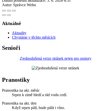
Datum poslední aktualizace:
3. 6. 2026 6:51
Autor:
Správce Webu
Aktuálně
Aktuality
Chystáme v těchto měsících
Senioři
Zjednodušená verze stránek nejen pro seniory
Pranostiky
Pranostika na akt. měsíc
Srpen k zimě hledí a rád vodu cedí.
Pranostika na akt. den
Když srpen pálí, bude pálit i víno.