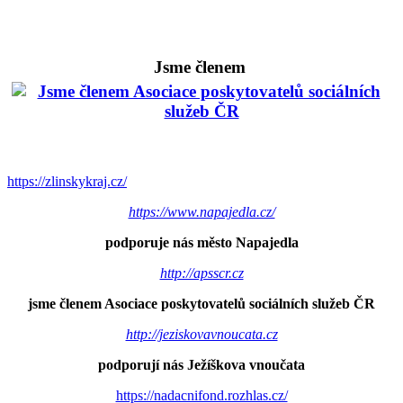
Jsme členem
https://zlinskykraj.cz/
https://www.napajedla.cz/
podporuje nás město Napajedla
http://apsscr.cz
jsme členem Asociace poskytovatelů sociálních služeb ČR
http://jeziskovavnoucata.cz
podporují nás Ježíškova vnoučata
https://nadacnifond.rozhlas.cz/