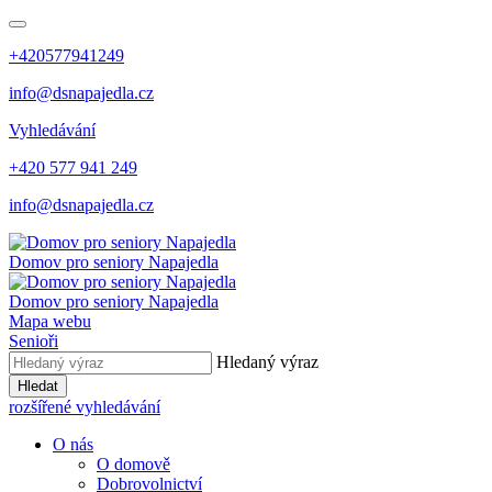
+420577941249
info@dsnapajedla.cz
Vyhledávání
+420 577 941 249
info@dsnapajedla.cz
Domov pro seniory
Napajedla
Domov pro seniory
Napajedla
Mapa webu
Senioři
Hledaný výraz
Hledat
rozšířené vyhledávání
O nás
O domově
Dobrovolnictví