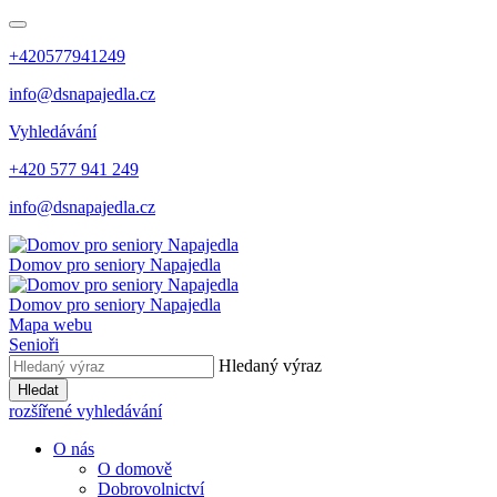
+420577941249
info@dsnapajedla.cz
Vyhledávání
+420 577 941 249
info@dsnapajedla.cz
Domov pro seniory
Napajedla
Domov pro seniory
Napajedla
Mapa webu
Senioři
Hledaný výraz
Hledat
rozšířené vyhledávání
O nás
O domově
Dobrovolnictví