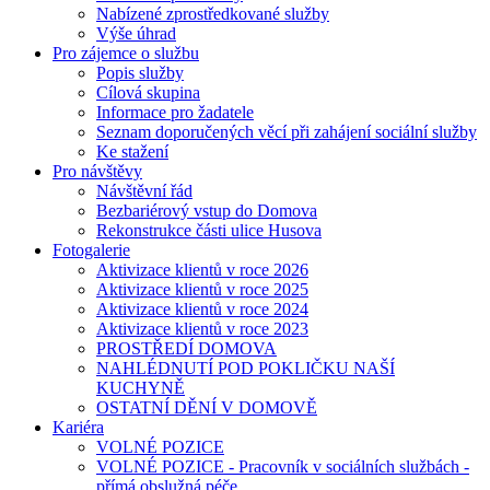
Nabízené zprostředkované služby
Výše úhrad
Pro zájemce o službu
Popis služby
Cílová skupina
Informace pro žadatele
Seznam doporučených věcí při zahájení sociální služby
Ke stažení
Pro návštěvy
Návštěvní řád
Bezbariérový vstup do Domova
Rekonstrukce části ulice Husova
Fotogalerie
Aktivizace klientů v roce 2026
Aktivizace klientů v roce 2025
Aktivizace klientů v roce 2024
Aktivizace klientů v roce 2023
PROSTŘEDÍ DOMOVA
NAHLÉDNUTÍ POD POKLIČKU NAŠÍ
KUCHYNĚ
OSTATNÍ DĚNÍ V DOMOVĚ
Kariéra
VOLNÉ POZICE
VOLNÉ POZICE - Pracovník v sociálních službách -
přímá obslužná péče