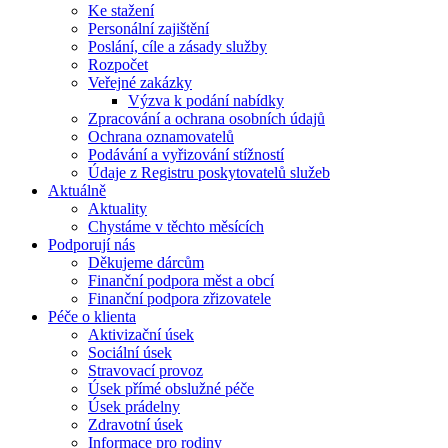
Ke stažení
Personální zajištění
Poslání, cíle a zásady služby
Rozpočet
Veřejné zakázky
Výzva k podání nabídky
Zpracování a ochrana osobních údajů
Ochrana oznamovatelů
Podávání a vyřizování stížností
Údaje z Registru poskytovatelů služeb
Aktuálně
Aktuality
Chystáme v těchto měsících
Podporují nás
Děkujeme dárcům
Finanční podpora měst a obcí
Finanční podpora zřizovatele
Péče o klienta
Aktivizační úsek
Sociální úsek
Stravovací provoz
Úsek přímé obslužné péče
Úsek prádelny
Zdravotní úsek
Informace pro rodiny