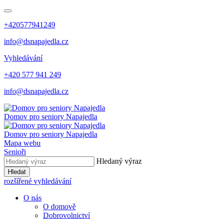
+420577941249
info@dsnapajedla.cz
Vyhledávání
+420 577 941 249
info@dsnapajedla.cz
Domov pro seniory
Napajedla
Domov pro seniory
Napajedla
Mapa webu
Senioři
Hledaný výraz
Hledat
rozšířené vyhledávání
O nás
O domově
Dobrovolnictví