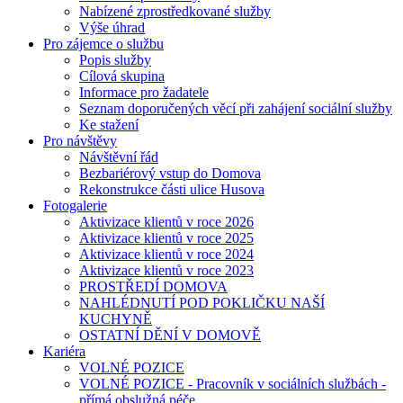
Nabízené zprostředkované služby
Výše úhrad
Pro zájemce o službu
Popis služby
Cílová skupina
Informace pro žadatele
Seznam doporučených věcí při zahájení sociální služby
Ke stažení
Pro návštěvy
Návštěvní řád
Bezbariérový vstup do Domova
Rekonstrukce části ulice Husova
Fotogalerie
Aktivizace klientů v roce 2026
Aktivizace klientů v roce 2025
Aktivizace klientů v roce 2024
Aktivizace klientů v roce 2023
PROSTŘEDÍ DOMOVA
NAHLÉDNUTÍ POD POKLIČKU NAŠÍ
KUCHYNĚ
OSTATNÍ DĚNÍ V DOMOVĚ
Kariéra
VOLNÉ POZICE
VOLNÉ POZICE - Pracovník v sociálních službách -
přímá obslužná péče