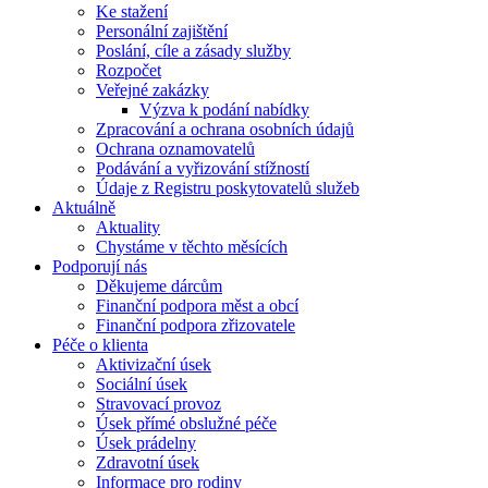
Ke stažení
Personální zajištění
Poslání, cíle a zásady služby
Rozpočet
Veřejné zakázky
Výzva k podání nabídky
Zpracování a ochrana osobních údajů
Ochrana oznamovatelů
Podávání a vyřizování stížností
Údaje z Registru poskytovatelů služeb
Aktuálně
Aktuality
Chystáme v těchto měsících
Podporují nás
Děkujeme dárcům
Finanční podpora měst a obcí
Finanční podpora zřizovatele
Péče o klienta
Aktivizační úsek
Sociální úsek
Stravovací provoz
Úsek přímé obslužné péče
Úsek prádelny
Zdravotní úsek
Informace pro rodiny