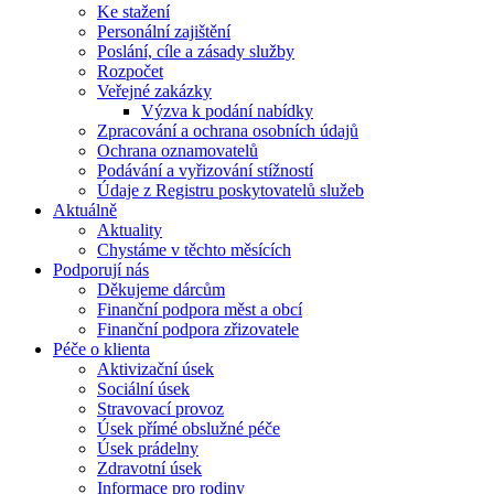
Ke stažení
Personální zajištění
Poslání, cíle a zásady služby
Rozpočet
Veřejné zakázky
Výzva k podání nabídky
Zpracování a ochrana osobních údajů
Ochrana oznamovatelů
Podávání a vyřizování stížností
Údaje z Registru poskytovatelů služeb
Aktuálně
Aktuality
Chystáme v těchto měsících
Podporují nás
Děkujeme dárcům
Finanční podpora měst a obcí
Finanční podpora zřizovatele
Péče o klienta
Aktivizační úsek
Sociální úsek
Stravovací provoz
Úsek přímé obslužné péče
Úsek prádelny
Zdravotní úsek
Informace pro rodiny