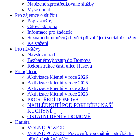
Nabízené zprostředkované služby
Výše úhrad
Pro zájemce o službu
Popis služby
Cílová skupina
Informace pro žadatele
Seznam doporučených věcí při zahájení sociální služby
Ke stažení
Pro návštěvy
Návštěvní řád
Bezbariérový vstup do Domova
Rekonstrukce části ulice Husova
Fotogalerie
Aktivizace klientů v roce 2026
Aktivizace klientů v roce 2025
Aktivizace klientů v roce 2024
Aktivizace klientů v roce 2023
PROSTŘEDÍ DOMOVA
NAHLÉDNUTÍ POD POKLIČKU NAŠÍ
KUCHYNĚ
OSTATNÍ DĚNÍ V DOMOVĚ
Kariéra
VOLNÉ POZICE
VOLNÉ POZICE - Pracovník v sociálních službách -
přímá obslužná péče