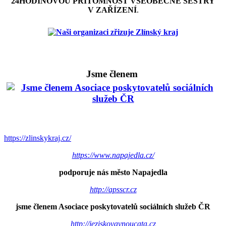
24HODINOVOU PŘÍTOMNOST VŠEOBECNÉ SESTRY
V ZAŘÍZENÍ
.
Jsme členem
https://zlinskykraj.cz/
https://www.napajedla.cz/
podporuje nás město Napajedla
http://apsscr.cz
jsme členem Asociace poskytovatelů sociálních služeb ČR
http://jeziskovavnoucata.cz