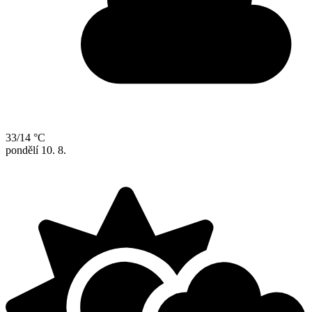
33/14 °C
pondělí
10. 8.