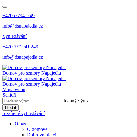
+420577941249
info@dsnapajedla.cz
Vyhledávání
+420 577 941 249
info@dsnapajedla.cz
Domov pro seniory
Napajedla
Domov pro seniory
Napajedla
Mapa webu
Senioři
Hledaný výraz
Hledat
rozšířené vyhledávání
O nás
O domově
Dobrovolnictví