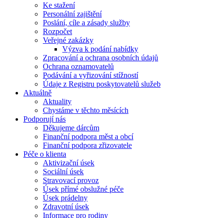
Ke stažení
Personální zajištění
Poslání, cíle a zásady služby
Rozpočet
Veřejné zakázky
Výzva k podání nabídky
Zpracování a ochrana osobních údajů
Ochrana oznamovatelů
Podávání a vyřizování stížností
Údaje z Registru poskytovatelů služeb
Aktuálně
Aktuality
Chystáme v těchto měsících
Podporují nás
Děkujeme dárcům
Finanční podpora měst a obcí
Finanční podpora zřizovatele
Péče o klienta
Aktivizační úsek
Sociální úsek
Stravovací provoz
Úsek přímé obslužné péče
Úsek prádelny
Zdravotní úsek
Informace pro rodiny