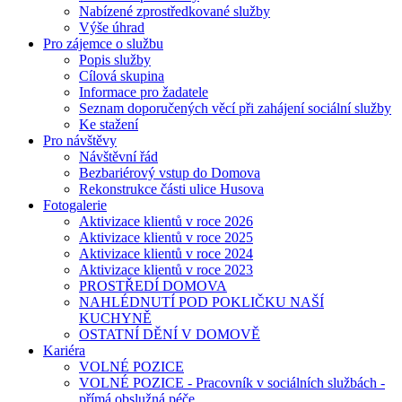
Nabízené zprostředkované služby
Výše úhrad
Pro zájemce o službu
Popis služby
Cílová skupina
Informace pro žadatele
Seznam doporučených věcí při zahájení sociální služby
Ke stažení
Pro návštěvy
Návštěvní řád
Bezbariérový vstup do Domova
Rekonstrukce části ulice Husova
Fotogalerie
Aktivizace klientů v roce 2026
Aktivizace klientů v roce 2025
Aktivizace klientů v roce 2024
Aktivizace klientů v roce 2023
PROSTŘEDÍ DOMOVA
NAHLÉDNUTÍ POD POKLIČKU NAŠÍ
KUCHYNĚ
OSTATNÍ DĚNÍ V DOMOVĚ
Kariéra
VOLNÉ POZICE
VOLNÉ POZICE - Pracovník v sociálních službách -
přímá obslužná péče