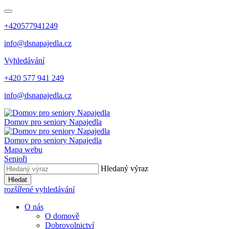
+420577941249
info@dsnapajedla.cz
Vyhledávání
+420 577 941 249
info@dsnapajedla.cz
Domov pro seniory
Napajedla
Domov pro seniory
Napajedla
Mapa webu
Senioři
Hledaný výraz
Hledat
rozšířené vyhledávání
O nás
O domově
Dobrovolnictví