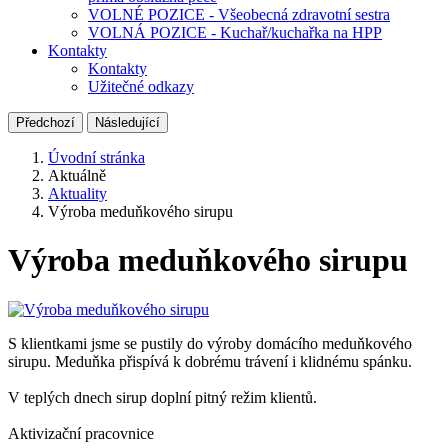
VOLNÉ POZICE - Všeobecná zdravotní sestra
VOLNÁ POZICE - Kuchař/kuchařka na HPP
Kontakty
Kontakty
Užitečné odkazy
Předchozí
Následující
Úvodní stránka
Aktuálně
Aktuality
Výroba meduňkového sirupu
Výroba meduňkového sirupu
S klientkami jsme se pustily do výroby domácího meduňkového
sirupu. Meduňka přispívá k dobrému trávení i klidnému spánku.
V teplých dnech sirup doplní pitný režim klientů.
Aktivizační pracovnice