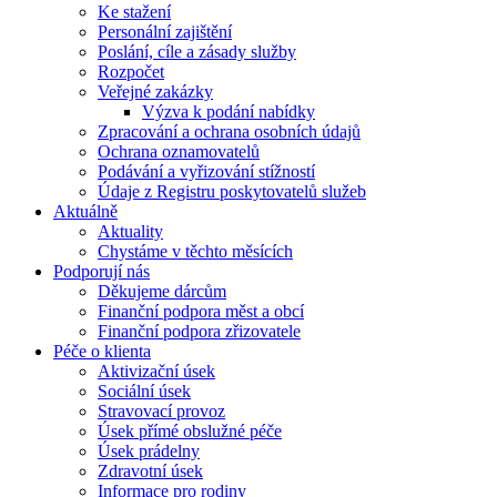
Ke stažení
Personální zajištění
Poslání, cíle a zásady služby
Rozpočet
Veřejné zakázky
Výzva k podání nabídky
Zpracování a ochrana osobních údajů
Ochrana oznamovatelů
Podávání a vyřizování stížností
Údaje z Registru poskytovatelů služeb
Aktuálně
Aktuality
Chystáme v těchto měsících
Podporují nás
Děkujeme dárcům
Finanční podpora měst a obcí
Finanční podpora zřizovatele
Péče o klienta
Aktivizační úsek
Sociální úsek
Stravovací provoz
Úsek přímé obslužné péče
Úsek prádelny
Zdravotní úsek
Informace pro rodiny