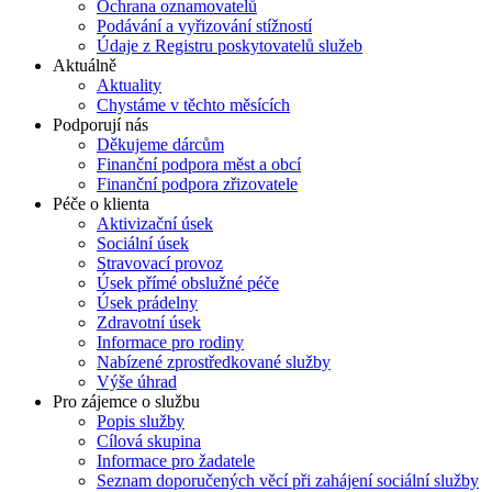
Ochrana oznamovatelů
Podávání a vyřizování stížností
Údaje z Registru poskytovatelů služeb
Aktuálně
Aktuality
Chystáme v těchto měsících
Podporují nás
Děkujeme dárcům
Finanční podpora měst a obcí
Finanční podpora zřizovatele
Péče o klienta
Aktivizační úsek
Sociální úsek
Stravovací provoz
Úsek přímé obslužné péče
Úsek prádelny
Zdravotní úsek
Informace pro rodiny
Nabízené zprostředkované služby
Výše úhrad
Pro zájemce o službu
Popis služby
Cílová skupina
Informace pro žadatele
Seznam doporučených věcí při zahájení sociální služby