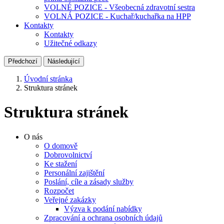
VOLNÉ POZICE - Všeobecná zdravotní sestra
VOLNÁ POZICE - Kuchař/kuchařka na HPP
Kontakty
Kontakty
Užitečné odkazy
Předchozí
Následující
Úvodní stránka
Struktura stránek
Struktura stránek
O nás
O domově
Dobrovolnictví
Ke stažení
Personální zajištění
Poslání, cíle a zásady služby
Rozpočet
Veřejné zakázky
Výzva k podání nabídky
Zpracování a ochrana osobních údajů