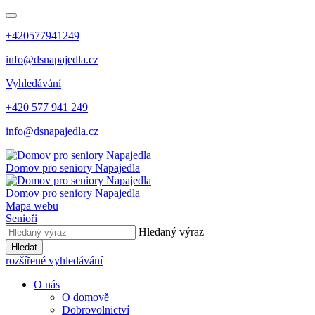
+420577941249
info@dsnapajedla.cz
Vyhledávání
+420 577 941 249
info@dsnapajedla.cz
Domov pro seniory
Napajedla
Domov pro seniory
Napajedla
Mapa webu
Senioři
Hledaný výraz
Hledat
rozšířené vyhledávání
O nás
O domově
Dobrovolnictví