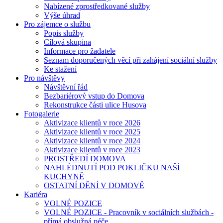
Nabízené zprostředkované služby
Výše úhrad
Pro zájemce o službu
Popis služby
Cílová skupina
Informace pro žadatele
Seznam doporučených věcí při zahájení sociální služby
Ke stažení
Pro návštěvy
Návštěvní řád
Bezbariérový vstup do Domova
Rekonstrukce části ulice Husova
Fotogalerie
Aktivizace klientů v roce 2026
Aktivizace klientů v roce 2025
Aktivizace klientů v roce 2024
Aktivizace klientů v roce 2023
PROSTŘEDÍ DOMOVA
NAHLÉDNUTÍ POD POKLIČKU NAŠÍ
KUCHYNĚ
OSTATNÍ DĚNÍ V DOMOVĚ
Kariéra
VOLNÉ POZICE
VOLNÉ POZICE - Pracovník v sociálních službách -
přímá obslužná péče