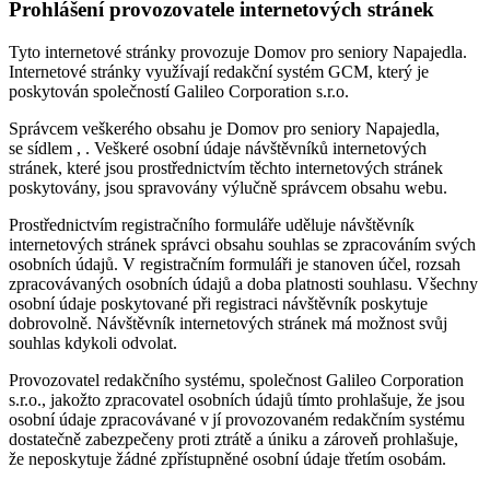
Prohlášení provozovatele internetových stránek
Tyto internetové stránky provozuje Domov pro seniory Napajedla.
Internetové stránky využívají redakční systém GCM, který je
poskytován společností Galileo Corporation s.r.o.
Správcem veškerého obsahu je Domov pro seniory Napajedla,
se sídlem , . Veškeré osobní údaje návštěvníků internetových
stránek, které jsou prostřednictvím těchto internetových stránek
poskytovány, jsou spravovány výlučně správcem obsahu webu.
Prostřednictvím registračního formuláře uděluje návštěvník
internetových stránek správci obsahu souhlas se zpracováním svých
osobních údajů. V registračním formuláři je stanoven účel, rozsah
zpracovávaných osobních údajů a doba platnosti souhlasu. Všechny
osobní údaje poskytované při registraci návštěvník poskytuje
dobrovolně. Návštěvník internetových stránek má možnost svůj
souhlas kdykoli odvolat.
Provozovatel redakčního systému, společnost Galileo Corporation
s.r.o., jakožto zpracovatel osobních údajů tímto prohlašuje, že jsou
osobní údaje zpracovávané v jí provozovaném redakčním systému
dostatečně zabezpečeny proti ztrátě a úniku a zároveň prohlašuje,
že neposkytuje žádné zpřístupněné osobní údaje třetím osobám.