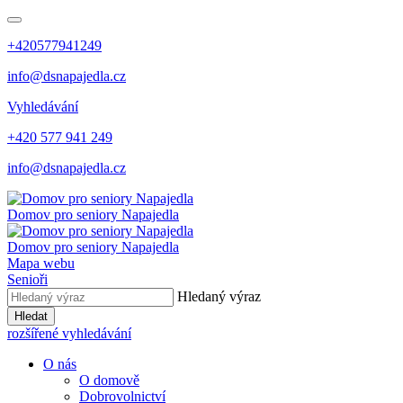
+420577941249
info@dsnapajedla.cz
Vyhledávání
+420 577 941 249
info@dsnapajedla.cz
Domov pro seniory
Napajedla
Domov pro seniory
Napajedla
Mapa webu
Senioři
Hledaný výraz
Hledat
rozšířené vyhledávání
O nás
O domově
Dobrovolnictví