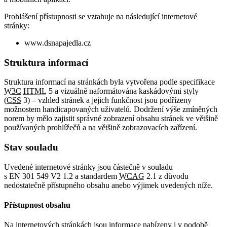
Prohlášení přístupnosti se vztahuje na následující internetové
stránky:
www.dsnapajedla.cz
Struktura informací
Struktura informací na stránkách byla vytvořena podle specifikace
W3C
HTML
5 a vizuálně naformátována kaskádovými styly
(
CSS
3) – vzhled stránek a jejich funkčnost jsou podřízeny
možnostem handicapovaných uživatelů. Dodržení výše zmíněných
norem by mělo zajistit správné zobrazení obsahu stránek ve většině
používaných prohlížečů a na většině zobrazovacích zařízení.
Stav souladu
Uvedené internetové stránky jsou částečně v souladu
s EN 301 549 V2 1.2 a standardem
WCAG
2.1 z důvodu
nedostatečně přístupného obsahu anebo výjimek uvedených níže.
Přístupnost obsahu
Na internetových stránkách jsou informace nabízeny i v podobě