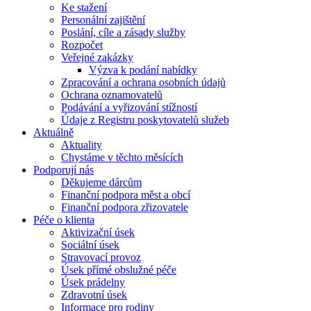
Ke stažení
Personální zajištění
Poslání, cíle a zásady služby
Rozpočet
Veřejné zakázky
Výzva k podání nabídky
Zpracování a ochrana osobních údajů
Ochrana oznamovatelů
Podávání a vyřizování stížností
Údaje z Registru poskytovatelů služeb
Aktuálně
Aktuality
Chystáme v těchto měsících
Podporují nás
Děkujeme dárcům
Finanční podpora měst a obcí
Finanční podpora zřizovatele
Péče o klienta
Aktivizační úsek
Sociální úsek
Stravovací provoz
Úsek přímé obslužné péče
Úsek prádelny
Zdravotní úsek
Informace pro rodiny