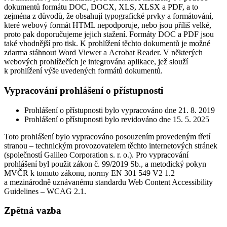
dokumentů formátu DOC, DOCX, XLS, XLSX a PDF, a to
zejména z důvodů, že obsahují typografické prvky a formátování,
které webový formát HTML nepodporuje, nebo jsou příliš velké,
proto pak doporučujeme jejich stažení. Formáty DOC a PDF jsou
také vhodnější pro tisk. K prohlížení těchto dokumentů je možné
zdarma stáhnout Word Viewer a Acrobat Reader. V některých
webových prohlížečích je integrována aplikace, jež slouží
k prohlížení výše uvedených formátů dokumentů.
Vypracování prohlášení o přístupnosti
Prohlášení o přístupnosti bylo vypracováno dne 21. 8. 2019
Prohlášení o přístupnosti bylo revidováno dne 15. 5. 2025
Toto prohlášení bylo vypracováno posouzením provedeným třetí
stranou – technickým provozovatelem těchto internetových stránek
(společností Galileo Corporation s. r. o.). Pro vypracování
prohlášení byl použit zákon č. 99/2019 Sb., a metodický pokyn
MVČR k tomuto zákonu, normy EN 301 549 V2 1.2
a mezinárodně uznávanému standardu Web Content Accessibility
Guidelines – WCAG 2.1.
Zpětná vazba