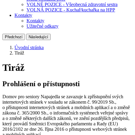
VOLNÉ POZICE - Všeobecná zdravotní sestra
VOLNÁ POZICE - Kuchař/kuchařka na HPP
Kontakty
Kontakty
Užitečné odkazy
Předchozí
Následující
Úvodní stránka
Tiráž
Tiráž
Prohlášení o přístupnosti
Domov pro seniory Napajedla se zavazuje k zpřístupnění svých
internetových stránek v souladu se zákonem č. 99/2019 Sb.,
o přístupnosti internetových stránek a mobilních aplikací a o změně
zákona č. 365/2000 Sb., o informačních systémech veřejné správy
a o změně některých dalších zákonů, ve znění pozdějších předpisů,
který provádí Směrnici Evropského parlamentu a Rady (EU)
2016/2102 ze dne 26. října 2016 o přístupnosti webových stránek
a mobilních aplikací.