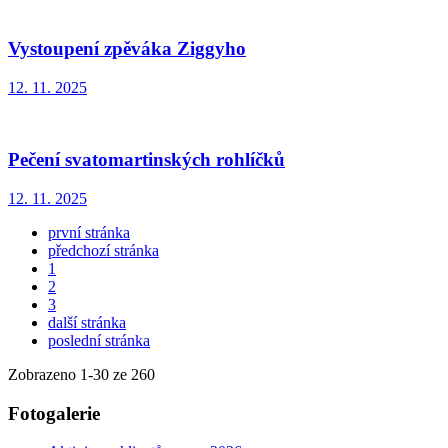
Vystoupení zpěváka Ziggyho
12. 11. 2025
Pečení svatomartinských rohlíčků
12. 11. 2025
první stránka
předchozí stránka
1
2
3
další stránka
poslední stránka
Zobrazeno
1
-
30
ze 260
Fotogalerie