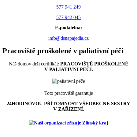
577 941 249
577 942 045
E-podatelna:
info@dsnapajedla.cz
Pracoviště proškolené v paliativní péči
Náš domov drží certifikát:
PRACOVIŠTĚ PROŠKOLENÉ
V PALIATIVNÍ PÉČI
.
Toto pracoviště garantuje
24HODINOVOU PŘÍTOMNOST VŠEOBECNÉ SESTRY
V ZAŘÍZENÍ
.