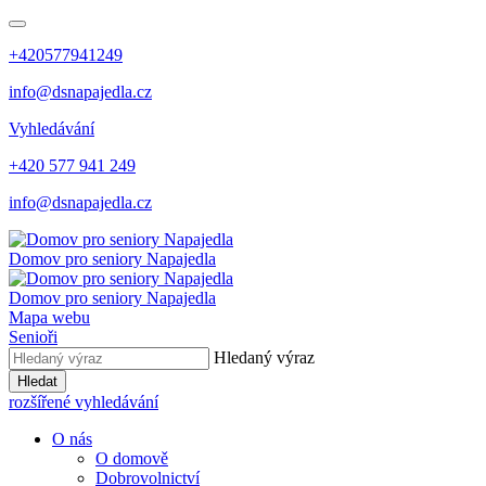
+420577941249
info@dsnapajedla.cz
Vyhledávání
+420 577 941 249
info@dsnapajedla.cz
Domov pro seniory
Napajedla
Domov pro seniory
Napajedla
Mapa webu
Senioři
Hledaný výraz
Hledat
rozšířené vyhledávání
O nás
O domově
Dobrovolnictví