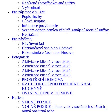
Nabízené zprostředkované služby
Výše úhrad
Pro zájemce o službu
Popis služby
Cílová skupina
Informace pro žadatele
Seznam doporučených věcí při zahájení sociální služby
Ke stažení
Pro návštěvy
Návštěvní řád
Bezbariérový vstup do Domova
Rekonstrukce části ulice Husova
Fotogalerie
Aktivizace klientů v roce 2026
Aktivizace klientů v roce 2025
Aktivizace klientů v roce 2024
Aktivizace klientů v roce 2023
PROSTŘEDÍ DOMOVA
NAHLÉDNUTÍ POD POKLIČKU NAŠÍ
KUCHYNĚ
OSTATNÍ DĚNÍ V DOMOVĚ
Kariéra
VOLNÉ POZICE
VOLNÉ POZICE - Pracovník v sociálních službách -
přímá obslužná péče