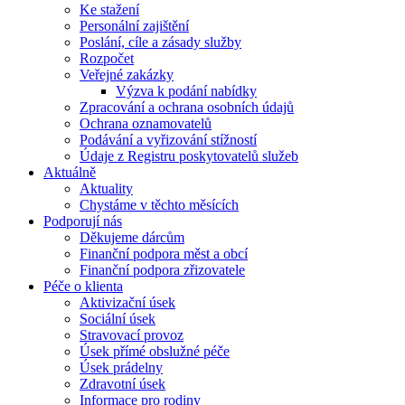
Ke stažení
Personální zajištění
Poslání, cíle a zásady služby
Rozpočet
Veřejné zakázky
Výzva k podání nabídky
Zpracování a ochrana osobních údajů
Ochrana oznamovatelů
Podávání a vyřizování stížností
Údaje z Registru poskytovatelů služeb
Aktuálně
Aktuality
Chystáme v těchto měsících
Podporují nás
Děkujeme dárcům
Finanční podpora měst a obcí
Finanční podpora zřizovatele
Péče o klienta
Aktivizační úsek
Sociální úsek
Stravovací provoz
Úsek přímé obslužné péče
Úsek prádelny
Zdravotní úsek
Informace pro rodiny