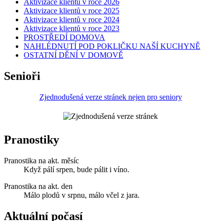
Aktivizace klientů v roce 2026
Aktivizace klientů v roce 2025
Aktivizace klientů v roce 2024
Aktivizace klientů v roce 2023
PROSTŘEDÍ DOMOVA
NAHLÉDNUTÍ POD POKLIČKU NAŠÍ KUCHYNĚ
OSTATNÍ DĚNÍ V DOMOVĚ
Senioři
Zjednodušená verze stránek nejen pro seniory
Pranostiky
Pranostika na akt. měsíc
Když pálí srpen, bude pálit i víno.
Pranostika na akt. den
Málo plodů v srpnu, málo včel z jara.
Aktuální počasí