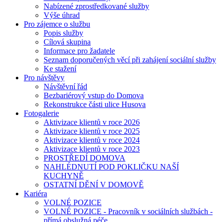
Nabízené zprostředkované služby
Výše úhrad
Pro zájemce o službu
Popis služby
Cílová skupina
Informace pro žadatele
Seznam doporučených věcí při zahájení sociální služby
Ke stažení
Pro návštěvy
Návštěvní řád
Bezbariérový vstup do Domova
Rekonstrukce části ulice Husova
Fotogalerie
Aktivizace klientů v roce 2026
Aktivizace klientů v roce 2025
Aktivizace klientů v roce 2024
Aktivizace klientů v roce 2023
PROSTŘEDÍ DOMOVA
NAHLÉDNUTÍ POD POKLIČKU NAŠÍ
KUCHYNĚ
OSTATNÍ DĚNÍ V DOMOVĚ
Kariéra
VOLNÉ POZICE
VOLNÉ POZICE - Pracovník v sociálních službách -
přímá obslužná péče