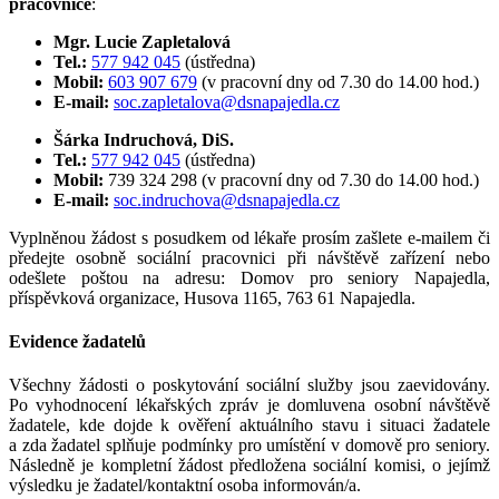
pracovnice
:
Mgr. Lucie Zapletalová
Tel.:
577 942 045
(ústředna)
Mobil:
603 907 679
(v pracovní dny od 7.30 do 14.00 hod.)
E-mail:
soc.zapletalova@dsnapajedla.cz
Šárka Indruchová, DiS.
Tel.:
577 942 045
(ústředna)
Mobil:
739 324 298 (v pracovní dny od 7.30 do 14.00 hod.)
E-mail:
soc.indruchova@dsnapajedla.cz
Vyplněnou žádost s posudkem od lékaře prosím zašlete e-mailem či
předejte osobně sociální pracovnici při návštěvě zařízení nebo
odešlete poštou na adresu: Domov pro seniory Napajedla,
příspěvková organizace, Husova 1165, 763 61 Napajedla.
Evidence žadatelů
Všechny žádosti o poskytování sociální služby jsou zaevidovány.
Po vyhodnocení lékařských zpráv je domluvena osobní návštěvě
žadatele, kde dojde k ověření aktuálního stavu i situaci žadatele
a zda žadatel splňuje podmínky pro umístění v domově pro seniory.
Následně je kompletní žádost předložena sociální komisi, o jejímž
výsledku je žadatel/kontaktní osoba informován/a.