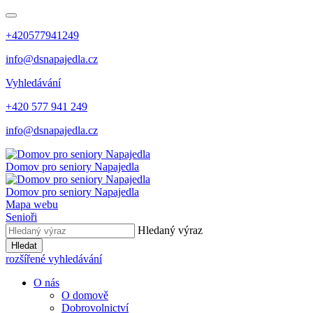
+420577941249
info@dsnapajedla.cz
Vyhledávání
+420 577 941 249
info@dsnapajedla.cz
Domov pro seniory
Napajedla
Domov pro seniory
Napajedla
Mapa webu
Senioři
Hledaný výraz
Hledat
rozšířené vyhledávání
O nás
O domově
Dobrovolnictví