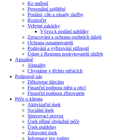
Ke stažení
Personální zajištění
Poslání, cíle a zásady služby
Rozpočet
Veřejné zakázky
Výzva k podání nabídky
Zpracování a ochrana osobních údajů
Ochrana oznamovatelů
Podávání a vyřizování stížností
Údaje z Registru poskytovatelů služeb
Aktuálně
Aktuality
Chystáme v těchto měsících
Podporují nás
Děkujeme dárcům
Finanční podpora měst a obcí
Finanční podpora zřizovatele
Péče o klienta
Aktivizační úsek
Sociální úsek
Stravovací provoz
Úsek přímé obslužné péče
Úsek prádelny
Zdravotní úsek
Informace pro rodiny