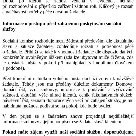
Doba, po kterou je žádost vedena v evidenci, nehraje
při rozhodování o přijetí do zařízení žádnou roli. Klíčový je rozsah
a naléhavost potřeby péče o osobu žadatele.
Informace o postupu před zahájením poskytování sociální
služby
Sociální komise rozhoduje mezi žádostmi především dle aktuálního
stavu a situace žadatele, zohledňuje rozsah a potřebnost péče
o žadatele. Přihlíží se také k vhodnosti žadatele dle dispozic daných
konkrétním uvolněným lůžkem (zda lze ubytovat muže či ženu, zda
je dostatek místa v pokoji při manipulaci s imobilním člověkem
a podobně).
Před konkrétní nabídkou volného místa dochází znovu k návštěvě
žadatele. Tehdy jsou mu předány důležité dokumenty Domova:
domácí řád, vzor smlouvy, informace k podávání a vyřizování
stížností, aktuální výše úhrad klientů, ceník fakultativních služeb,
návštěvní řád, seznam doporučených věcí při zahájení služby, je mu
nabídnuta možnost podívat se na pokoj, kde bude bydlet.
V den přijetí se s žadatelem znovu projednají nejdůležitější
informace smlouvy a jejím podpisem se žadatel stává klientem.
Pokud máte zájem využít naši sociální službu, doporučujeme