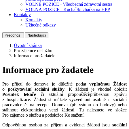
VOLNÉ POZICE - Všeobecná zdravotní sestra
VOLNÁ POZICE - Kuchař/kuchařka na HPP
Kontakty
Kontakty
Užitečné odkazy
Předchozí
Následující
Úvodní stránka
Pro zájemce o službu
Informace pro žadatele
Informace pro žadatele
Pro přijetí do domova je důležité podat
vyplněnou Žádost
o poskytování sociální služby
. K žádosti je vhodné doložit
Posudek lékaře
či aktuální propouštěcí/průběžnou zprávu
z hospitalizace. Žádost si můžete vyzvednout osobně u sociální
pracovnice či na recepci Domova (při vstupu do budovy) nebo
stáhnout elektronickou verzi žádosti. Tu naleznete ve složce
Pro zájemce o službu a podsložce Ke stažení.
Odpovědnou osobou za příjem a evidenci žádosti jsou
sociální