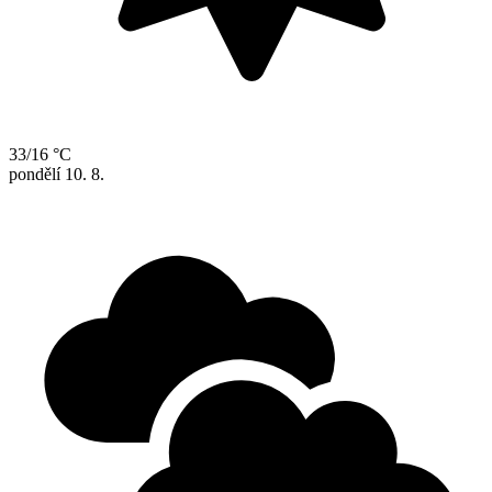
33/16 °C
pondělí
10. 8.