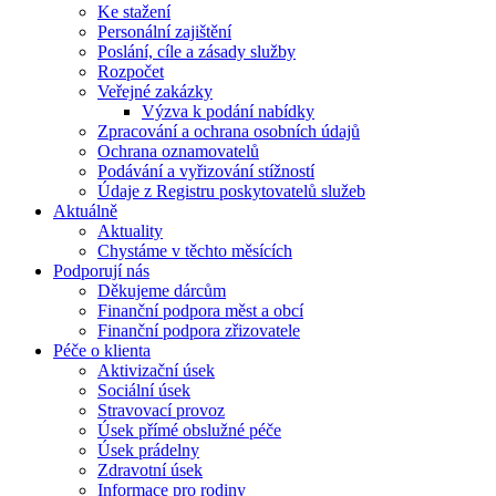
Ke stažení
Personální zajištění
Poslání, cíle a zásady služby
Rozpočet
Veřejné zakázky
Výzva k podání nabídky
Zpracování a ochrana osobních údajů
Ochrana oznamovatelů
Podávání a vyřizování stížností
Údaje z Registru poskytovatelů služeb
Aktuálně
Aktuality
Chystáme v těchto měsících
Podporují nás
Děkujeme dárcům
Finanční podpora měst a obcí
Finanční podpora zřizovatele
Péče o klienta
Aktivizační úsek
Sociální úsek
Stravovací provoz
Úsek přímé obslužné péče
Úsek prádelny
Zdravotní úsek
Informace pro rodiny