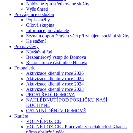
Nabízené zprostředkované služby
Výše úhrad
Pro zájemce o službu
Popis služby
Cílová skupina
Informace pro žadatele
Seznam doporučených věcí při zahájení sociální služby
Ke stažení
Pro návštěvy
Návštěvní řád
Bezbariérový vstup do Domova
Rekonstrukce části ulice Husova
Fotogalerie
Aktivizace klientů v roce 2026
Aktivizace klientů v roce 2025
Aktivizace klientů v roce 2024
Aktivizace klientů v roce 2023
PROSTŘEDÍ DOMOVA
NAHLÉDNUTÍ POD POKLIČKU NAŠÍ
KUCHYNĚ
OSTATNÍ DĚNÍ V DOMOVĚ
Kariéra
VOLNÉ POZICE
VOLNÉ POZICE - Pracovník v sociálních službách -
přímá obslužná péče