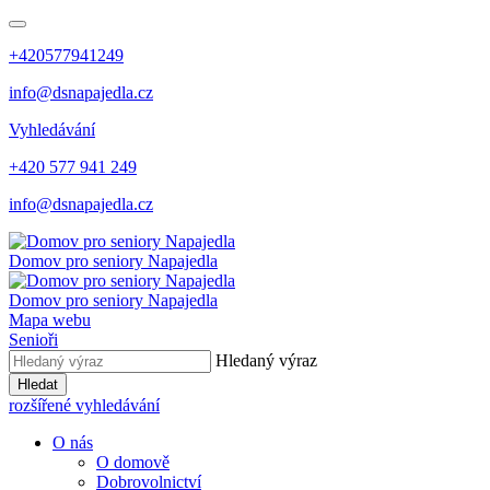
+420577941249
info@dsnapajedla.cz
Vyhledávání
+420 577 941 249
info@dsnapajedla.cz
Domov pro seniory
Napajedla
Domov pro seniory
Napajedla
Mapa webu
Senioři
Hledaný výraz
Hledat
rozšířené vyhledávání
O nás
O domově
Dobrovolnictví