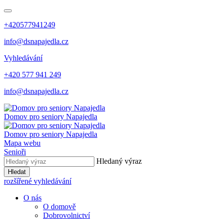
+420577941249
info@dsnapajedla.cz
Vyhledávání
+420 577 941 249
info@dsnapajedla.cz
Domov pro seniory
Napajedla
Domov pro seniory
Napajedla
Mapa webu
Senioři
Hledaný výraz
Hledat
rozšířené vyhledávání
O nás
O domově
Dobrovolnictví