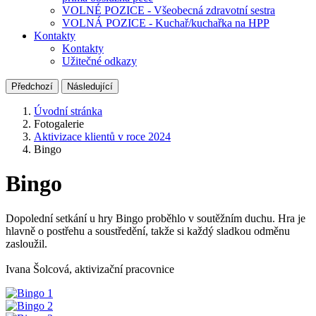
VOLNÉ POZICE - Všeobecná zdravotní sestra
VOLNÁ POZICE - Kuchař/kuchařka na HPP
Kontakty
Kontakty
Užitečné odkazy
Předchozí
Následující
Úvodní stránka
Fotogalerie
Aktivizace klientů v roce 2024
Bingo
Bingo
Dopolední setkání u hry Bingo proběhlo v soutěžním duchu. Hra je
hlavně o postřehu a soustředění, takže si každý sladkou odměnu
zasloužil.
Ivana Šolcová, aktivizační pracovnice