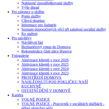
Nabízené zprostředkované služby
Výše úhrad
Pro zájemce o službu
Popis služby
Cílová skupina
Informace pro žadatele
Seznam doporučených věcí při zahájení sociální služby
Ke stažení
Pro návštěvy
Návštěvní řád
Bezbariérový vstup do Domova
Rekonstrukce části ulice Husova
Fotogalerie
Aktivizace klientů v roce 2026
Aktivizace klientů v roce 2025
Aktivizace klientů v roce 2024
Aktivizace klientů v roce 2023
PROSTŘEDÍ DOMOVA
NAHLÉDNUTÍ POD POKLIČKU NAŠÍ
KUCHYNĚ
OSTATNÍ DĚNÍ V DOMOVĚ
Kariéra
VOLNÉ POZICE
VOLNÉ POZICE - Pracovník v sociálních službách -
přímá obslužná péče