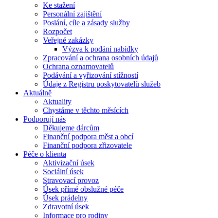
Ke stažení
Personální zajištění
Poslání, cíle a zásady služby
Rozpočet
Veřejné zakázky
Výzva k podání nabídky
Zpracování a ochrana osobních údajů
Ochrana oznamovatelů
Podávání a vyřizování stížností
Údaje z Registru poskytovatelů služeb
Aktuálně
Aktuality
Chystáme v těchto měsících
Podporují nás
Děkujeme dárcům
Finanční podpora měst a obcí
Finanční podpora zřizovatele
Péče o klienta
Aktivizační úsek
Sociální úsek
Stravovací provoz
Úsek přímé obslužné péče
Úsek prádelny
Zdravotní úsek
Informace pro rodiny