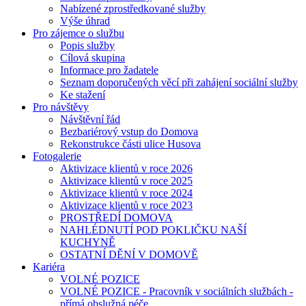
Nabízené zprostředkované služby
Výše úhrad
Pro zájemce o službu
Popis služby
Cílová skupina
Informace pro žadatele
Seznam doporučených věcí při zahájení sociální služby
Ke stažení
Pro návštěvy
Návštěvní řád
Bezbariérový vstup do Domova
Rekonstrukce části ulice Husova
Fotogalerie
Aktivizace klientů v roce 2026
Aktivizace klientů v roce 2025
Aktivizace klientů v roce 2024
Aktivizace klientů v roce 2023
PROSTŘEDÍ DOMOVA
NAHLÉDNUTÍ POD POKLIČKU NAŠÍ
KUCHYNĚ
OSTATNÍ DĚNÍ V DOMOVĚ
Kariéra
VOLNÉ POZICE
VOLNÉ POZICE - Pracovník v sociálních službách -
přímá obslužná péče