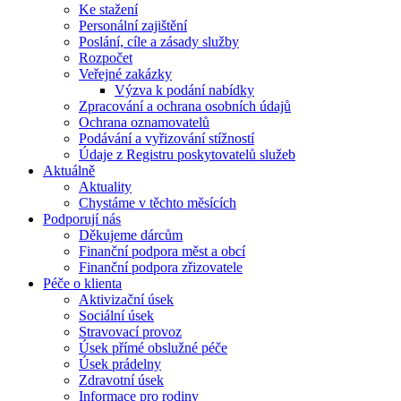
Ke stažení
Personální zajištění
Poslání, cíle a zásady služby
Rozpočet
Veřejné zakázky
Výzva k podání nabídky
Zpracování a ochrana osobních údajů
Ochrana oznamovatelů
Podávání a vyřizování stížností
Údaje z Registru poskytovatelů služeb
Aktuálně
Aktuality
Chystáme v těchto měsících
Podporují nás
Děkujeme dárcům
Finanční podpora měst a obcí
Finanční podpora zřizovatele
Péče o klienta
Aktivizační úsek
Sociální úsek
Stravovací provoz
Úsek přímé obslužné péče
Úsek prádelny
Zdravotní úsek
Informace pro rodiny