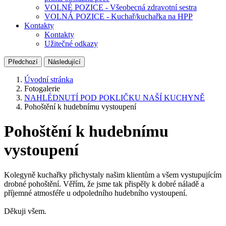
VOLNÉ POZICE - Všeobecná zdravotní sestra
VOLNÁ POZICE - Kuchař/kuchařka na HPP
Kontakty
Kontakty
Užitečné odkazy
Předchozí
Následující
Úvodní stránka
Fotogalerie
NAHLÉDNUTÍ POD POKLIČKU NAŠÍ KUCHYNĚ
Pohoštění k hudebnímu vystoupení
Pohoštění k hudebnímu
vystoupení
Kolegyně kuchařky přichystaly našim klientům a všem vystupujícím
drobné pohoštění. Věřím, že jsme tak přispěly k dobré náladě a
příjemné atmosféře u odpoledního hudebního vystoupení.
Děkuji všem.