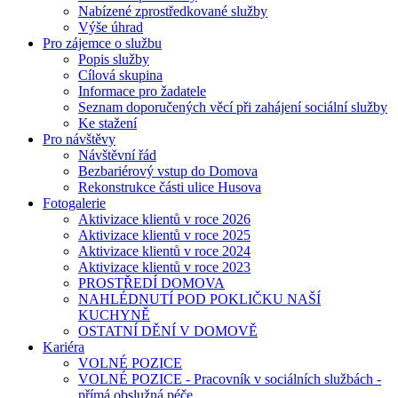
Nabízené zprostředkované služby
Výše úhrad
Pro zájemce o službu
Popis služby
Cílová skupina
Informace pro žadatele
Seznam doporučených věcí při zahájení sociální služby
Ke stažení
Pro návštěvy
Návštěvní řád
Bezbariérový vstup do Domova
Rekonstrukce části ulice Husova
Fotogalerie
Aktivizace klientů v roce 2026
Aktivizace klientů v roce 2025
Aktivizace klientů v roce 2024
Aktivizace klientů v roce 2023
PROSTŘEDÍ DOMOVA
NAHLÉDNUTÍ POD POKLIČKU NAŠÍ
KUCHYNĚ
OSTATNÍ DĚNÍ V DOMOVĚ
Kariéra
VOLNÉ POZICE
VOLNÉ POZICE - Pracovník v sociálních službách -
přímá obslužná péče