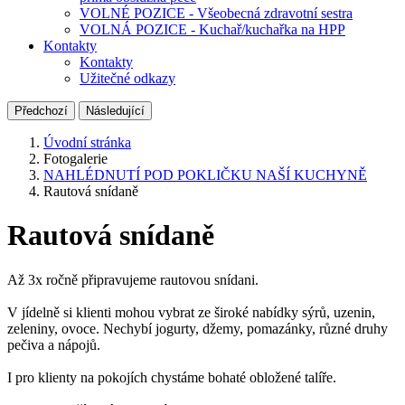
VOLNÉ POZICE - Všeobecná zdravotní sestra
VOLNÁ POZICE - Kuchař/kuchařka na HPP
Kontakty
Kontakty
Užitečné odkazy
Předchozí
Následující
Úvodní stránka
Fotogalerie
NAHLÉDNUTÍ POD POKLIČKU NAŠÍ KUCHYNĚ
Rautová snídaně
Rautová snídaně
Až 3x ročně připravujeme rautovou snídani.
V jídelně si klienti mohou vybrat ze široké nabídky sýrů, uzenin,
zeleniny, ovoce. Nechybí jogurty, džemy, pomazánky, různé druhy
pečiva a nápojů.
I pro klienty na pokojích chystáme bohaté obložené talíře.