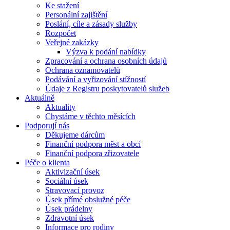
Ke stažení
Personální zajištění
Poslání, cíle a zásady služby
Rozpočet
Veřejné zakázky
Výzva k podání nabídky
Zpracování a ochrana osobních údajů
Ochrana oznamovatelů
Podávání a vyřizování stížností
Údaje z Registru poskytovatelů služeb
Aktuálně
Aktuality
Chystáme v těchto měsících
Podporují nás
Děkujeme dárcům
Finanční podpora měst a obcí
Finanční podpora zřizovatele
Péče o klienta
Aktivizační úsek
Sociální úsek
Stravovací provoz
Úsek přímé obslužné péče
Úsek prádelny
Zdravotní úsek
Informace pro rodiny