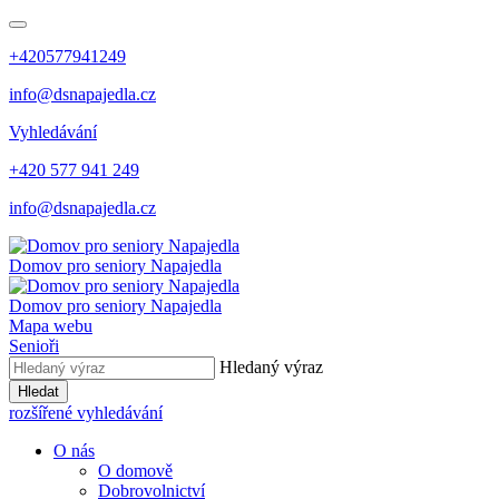
+420577941249
info@dsnapajedla.cz
Vyhledávání
+420 577 941 249
info@dsnapajedla.cz
Domov pro seniory
Napajedla
Domov pro seniory
Napajedla
Mapa webu
Senioři
Hledaný výraz
Hledat
rozšířené vyhledávání
O nás
O domově
Dobrovolnictví