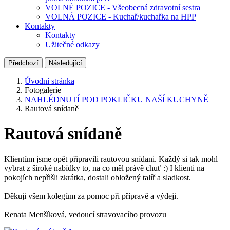
VOLNÉ POZICE - Všeobecná zdravotní sestra
VOLNÁ POZICE - Kuchař/kuchařka na HPP
Kontakty
Kontakty
Užitečné odkazy
Předchozí
Následující
Úvodní stránka
Fotogalerie
NAHLÉDNUTÍ POD POKLIČKU NAŠÍ KUCHYNĚ
Rautová snídaně
Rautová snídaně
Klientům jsme opět připravili rautovou snídani. Každý si tak mohl
vybrat z široké nabídky to, na co měl právě chuť :) I klienti na
pokojích nepřišli zkrátka, dostali obložený talíř a sladkost.
Děkuji všem kolegům za pomoc při přípravě a výdeji.
Renata Menšíková, vedoucí stravovacího provozu