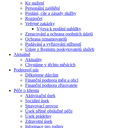
Ke stažení
Personální zajištění
Poslání, cíle a zásady služby
Rozpočet
Veřejné zakázky
Výzva k podání nabídky
Zpracování a ochrana osobních údajů
Ochrana oznamovatelů
Podávání a vyřizování stížností
Údaje z Registru poskytovatelů služeb
Aktuálně
Aktuality
Chystáme v těchto měsících
Podporují nás
Děkujeme dárcům
Finanční podpora měst a obcí
Finanční podpora zřizovatele
Péče o klienta
Aktivizační úsek
Sociální úsek
Stravovací provoz
Úsek přímé obslužné péče
Úsek prádelny
Zdravotní úsek
Informace pro rodiny