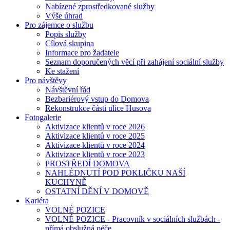
Nabízené zprostředkované služby
Výše úhrad
Pro zájemce o službu
Popis služby
Cílová skupina
Informace pro žadatele
Seznam doporučených věcí při zahájení sociální služby
Ke stažení
Pro návštěvy
Návštěvní řád
Bezbariérový vstup do Domova
Rekonstrukce části ulice Husova
Fotogalerie
Aktivizace klientů v roce 2026
Aktivizace klientů v roce 2025
Aktivizace klientů v roce 2024
Aktivizace klientů v roce 2023
PROSTŘEDÍ DOMOVA
NAHLÉDNUTÍ POD POKLIČKU NAŠÍ
KUCHYNĚ
OSTATNÍ DĚNÍ V DOMOVĚ
Kariéra
VOLNÉ POZICE
VOLNÉ POZICE - Pracovník v sociálních službách -
přímá obslužná péče