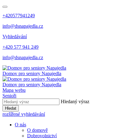
+420577941249
info@dsnapajedla.cz
Vyhledávání
+420 577 941 249
info@dsnapajedla.cz
Domov pro seniory
Napajedla
Domov pro seniory
Napajedla
Mapa webu
Senioři
Hledaný výraz
Hledat
rozšířené vyhledávání
O nás
O domově
Dobrovolnictví