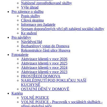
Nabízené zprostředkované služby
Výše úhrad
Pro zájemce o službu
Popis služby
Cílová skupina
Informace pro žadatele
Seznam doporučených věcí při zahájení sociální služby
Ke stažení
Pro návštěvy
Návštěvní řád
Bezbariérový vstup do Domova
Rekonstrukce části ulice Husova
Fotogalerie
Aktivizace klientů v roce 2026
Aktivizace klientů v roce 2025
Aktivizace klientů v roce 2024
Aktivizace klientů v roce 2023
PROSTŘEDÍ DOMOVA
NAHLÉDNUTÍ POD POKLIČKU NAŠÍ
KUCHYNĚ
OSTATNÍ DĚNÍ V DOMOVĚ
Kariéra
VOLNÉ POZICE
VOLNÉ POZICE - Pracovník v sociálních službách -
přímá obslužná péče