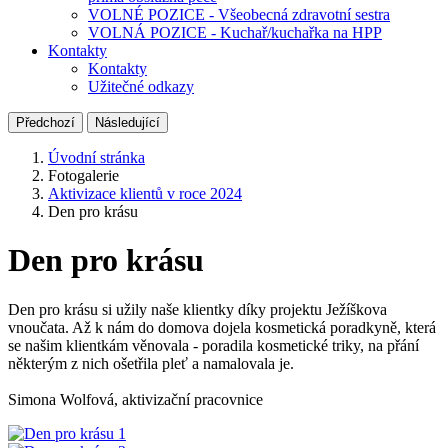
VOLNÉ POZICE - Všeobecná zdravotní sestra
VOLNÁ POZICE - Kuchař/kuchařka na HPP
Kontakty
Kontakty
Užitečné odkazy
Předchozí
Následující
Úvodní stránka
Fotogalerie
Aktivizace klientů v roce 2024
Den pro krásu
Den pro krásu
Den pro krásu si užily naše klientky díky projektu Ježíškova
vnoučata. Až k nám do domova dojela kosmetická poradkyně, která
se našim klientkám věnovala - poradila kosmetické triky, na přání
některým z nich ošetřila pleť a namalovala je.
Simona Wolfová, aktivizační pracovnice