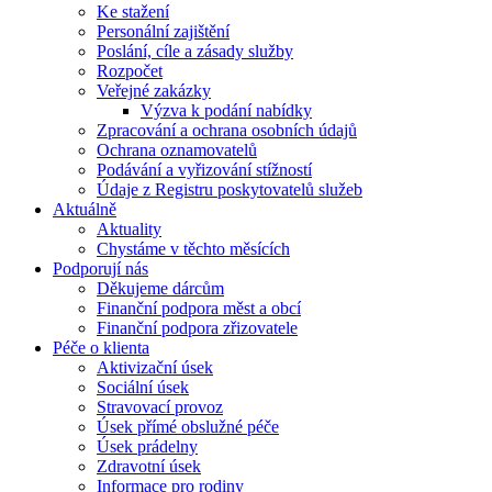
Ke stažení
Personální zajištění
Poslání, cíle a zásady služby
Rozpočet
Veřejné zakázky
Výzva k podání nabídky
Zpracování a ochrana osobních údajů
Ochrana oznamovatelů
Podávání a vyřizování stížností
Údaje z Registru poskytovatelů služeb
Aktuálně
Aktuality
Chystáme v těchto měsících
Podporují nás
Děkujeme dárcům
Finanční podpora měst a obcí
Finanční podpora zřizovatele
Péče o klienta
Aktivizační úsek
Sociální úsek
Stravovací provoz
Úsek přímé obslužné péče
Úsek prádelny
Zdravotní úsek
Informace pro rodiny