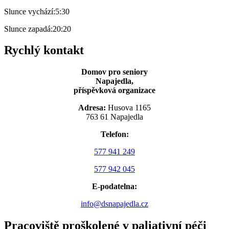
Slunce vychází:
5:30
Slunce zapadá:
20:20
Rychlý kontakt
Domov pro seniory
Napajedla,
příspěvková organizace
Adresa:
Husova 1165
763 61 Napajedla
Telefon:
577 941 249
577 942 045
E-podatelna:
info@dsnapajedla.cz
Pracoviště proškolené v paliativní péči