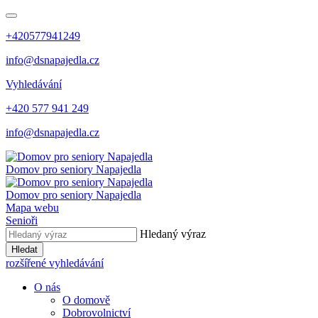
+420577941249
info@dsnapajedla.cz
Vyhledávání
+420 577 941 249
info@dsnapajedla.cz
Domov pro seniory
Napajedla
Domov pro seniory
Napajedla
Mapa webu
Senioři
Hledaný výraz
Hledat
rozšířené vyhledávání
O nás
O domově
Dobrovolnictví