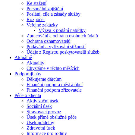
Ke stažení
Personální zajištění
Poslání, cíle a zásady služby
Rozpočet
Veřejné zakázky
Výzva k podání nabídky
Zpracování a ochrana osobních údajů
Ochrana oznamovatelů
Podávání a vyřizování stížností
Údaje z Registru poskytovatelů služeb
Aktuálně
Aktuality
Chystáme v těchto měsících
Podporují nás
Děkujeme dárcům
Finanční podpora měst a obcí
Finanční podpora zřizovatele
Péče o klienta
Aktivizační úsek
Sociální úsek
Stravovací provoz
Úsek přímé obslužné péče
Úsek prádelny
Zdravotní úsek
Informace pro rodiny