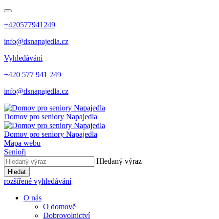
+420577941249
info@dsnapajedla.cz
Vyhledávání
+420 577 941 249
info@dsnapajedla.cz
Domov pro seniory
Napajedla
Domov pro seniory
Napajedla
Mapa webu
Senioři
Hledaný výraz
Hledat
rozšířené vyhledávání
O nás
O domově
Dobrovolnictví