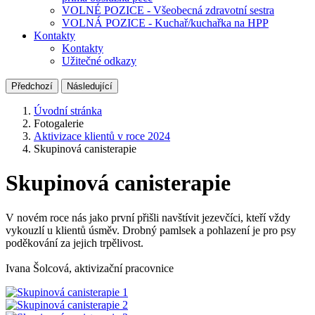
VOLNÉ POZICE - Všeobecná zdravotní sestra
VOLNÁ POZICE - Kuchař/kuchařka na HPP
Kontakty
Kontakty
Užitečné odkazy
Předchozí
Následující
Úvodní stránka
Fotogalerie
Aktivizace klientů v roce 2024
Skupinová canisterapie
Skupinová canisterapie
V novém roce nás jako první přišli navštívit jezevčíci, kteří vždy
vykouzlí u klientů úsměv. Drobný pamlsek a pohlazení je pro psy
poděkování za jejich trpělivost.
Ivana Šolcová, aktivizační pracovnice