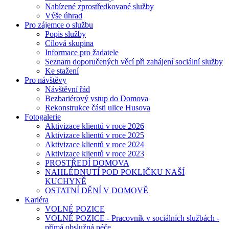
Nabízené zprostředkované služby
Výše úhrad
Pro zájemce o službu
Popis služby
Cílová skupina
Informace pro žadatele
Seznam doporučených věcí při zahájení sociální služby
Ke stažení
Pro návštěvy
Návštěvní řád
Bezbariérový vstup do Domova
Rekonstrukce části ulice Husova
Fotogalerie
Aktivizace klientů v roce 2026
Aktivizace klientů v roce 2025
Aktivizace klientů v roce 2024
Aktivizace klientů v roce 2023
PROSTŘEDÍ DOMOVA
NAHLÉDNUTÍ POD POKLIČKU NAŠÍ
KUCHYNĚ
OSTATNÍ DĚNÍ V DOMOVĚ
Kariéra
VOLNÉ POZICE
VOLNÉ POZICE - Pracovník v sociálních službách -
přímá obslužná péče