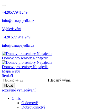
+420577941249
info@dsnapajedla.cz
Vyhledávání
+420 577 941 249
info@dsnapajedla.cz
Domov pro seniory
Napajedla
Domov pro seniory
Napajedla
Mapa webu
Senioři
Hledaný výraz
Hledat
rozšířené vyhledávání
O nás
O domově
Dobrovolnictví