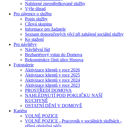
Nabízené zprostředkované služby
Výše úhrad
Pro zájemce o službu
Popis služby
Cílová skupina
Informace pro žadatele
Seznam doporučených věcí při zahájení sociální služby
Ke stažení
Pro návštěvy
Návštěvní řád
Bezbariérový vstup do Domova
Rekonstrukce části ulice Husova
Fotogalerie
Aktivizace klientů v roce 2026
Aktivizace klientů v roce 2025
Aktivizace klientů v roce 2024
Aktivizace klientů v roce 2023
PROSTŘEDÍ DOMOVA
NAHLÉDNUTÍ POD POKLIČKU NAŠÍ
KUCHYNĚ
OSTATNÍ DĚNÍ V DOMOVĚ
Kariéra
VOLNÉ POZICE
VOLNÉ POZICE - Pracovník v sociálních službách -
přímá obslužná péče