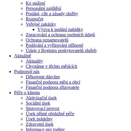
Ke stažení
Personální zajištění
Poslání, cíle a zásady služby
Rozpočet
Veřejné zakázky
Výzva k podání nabídky
Zpracování a ochrana osobních údajů
Ochrana oznamovatelů
Podávání a vyřizování stížností
Údaje z Registru poskytovatelů služeb
Aktuálně
Aktuality
Chystáme v těchto měsících
Podporují nás
Děkujeme dárcům
Finanční podpora měst a obcí
Finanční podpora zřizovatele
Péče o klienta
Aktivizační úsek
Sociální úsek
Stravovací provoz
Úsek přímé obslužné péče
Úsek prádelny
Zdravotní úsek
Informace pro rodiny